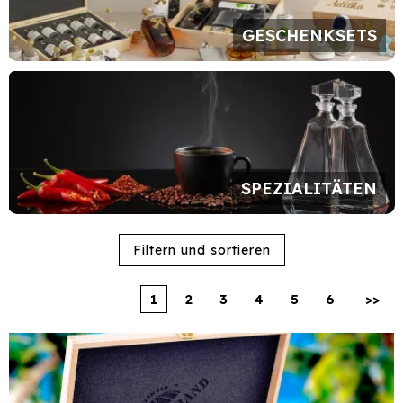
GESCHENKSETS
SPEZIALITÄTEN
1
2
3
4
5
6
>>