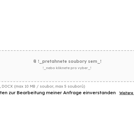
📎 !_pretahnete soubory sem_!
!_nebo kliknete pro vyber_!
C, DOCX (max 10 MB / soubor, max 5 souborů)
aten zur Bearbeitung meiner Anfrage einverstanden
Weitere